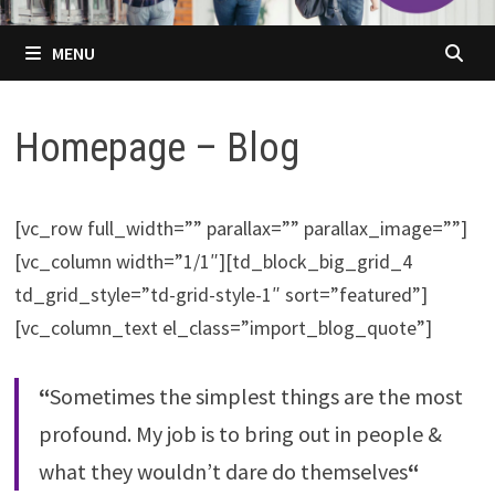
MENU
Homepage – Blog
[vc_row full_width=”” parallax=”” parallax_image=””]
[vc_column width=”1/1″][td_block_big_grid_4
td_grid_style=”td-grid-style-1″ sort=”featured”]
[vc_column_text el_class=”import_blog_quote”]
“
Sometimes the simplest things are the most
profound. My job is to bring out in people &
what they wouldn’t dare do themselves
“