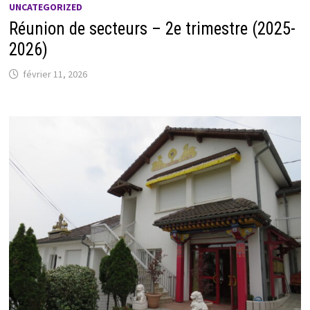
UNCATEGORIZED
Réunion de secteurs – 2e trimestre (2025-
2026)
février 11, 2026