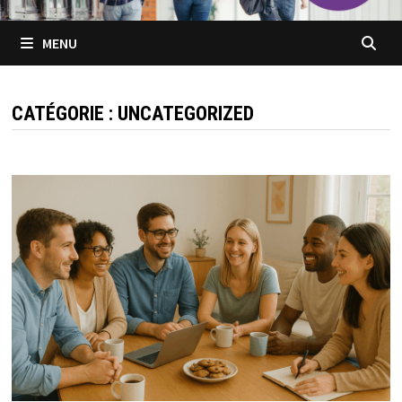
MENU
CATÉGORIE :
UNCATEGORIZED