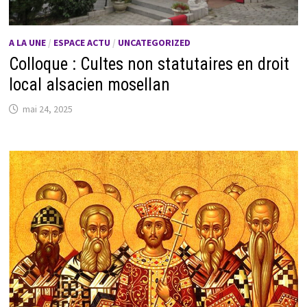
A LA UNE
/
ESPACE ACTU
/
UNCATEGORIZED
Colloque : Cultes non statutaires en droit
local alsacien mosellan
mai 24, 2025