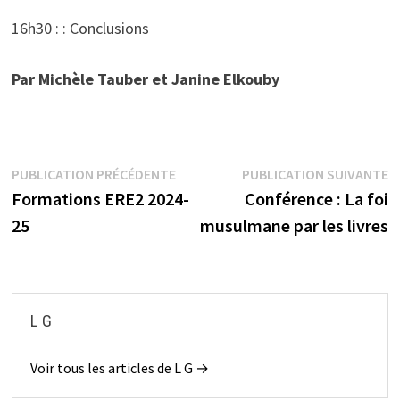
16h30 : : Conclusions
Par Michèle Tauber et Janine Elkouby
Navigation
Publication
P
PUBLICATION PRÉCÉDENTE
PUBLICATION SUIVANTE
précédente :
s
Formations ERE2 2024-
Conférence : La foi
de
25
musulmane par les livres
l’article
L G
Voir tous les articles de L G →