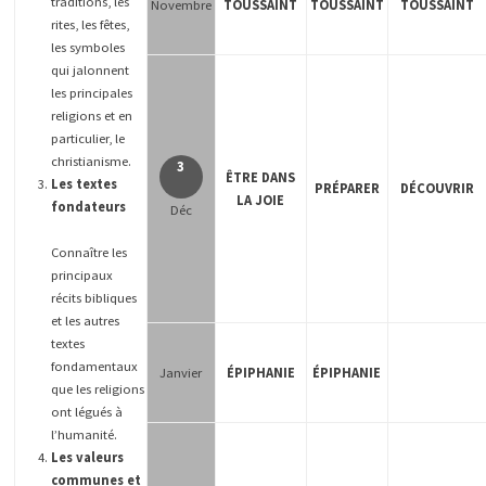
traditions, les
Novembre
TOUSSAINT
TOUSSAINT
TOUSSAINT
rites, les fêtes,
les symboles
qui jalonnent
les principales
religions et en
particulier, le
christianisme.
3
ÊTRE DANS
Les textes
PRÉPARER
DÉCOUVRIR
LA JOIE
fondateurs
Déc
Connaître les
principaux
récits bibliques
et les autres
textes
fondamentaux
Janvier
ÉPIPHANIE
ÉPIPHANIE
que les religions
ont légués à
l’humanité.
Les valeurs
communes et