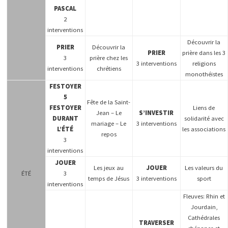
PASCAL
2
interventions
Découvrir la
PRIER
Découvrir la
PRIER
prière dans les 3
3
prière chez les
3 interventions
religions
interventions
chrétiens
monothéistes
FESTOYER
5
Fête de la Saint-
FESTOYER
Liens de
Jean – Le
S’INVESTIR
DURANT
solidarité avec
mariage – Le
3 interventions
L’ÉTÉ
les associations
repos
3
interventions
JOUER
Les jeux au
JOUER
Les valeurs du
ÉTÉ
3
temps de Jésus
3 interventions
sport
interventions
Fleuves: Rhin et
Jourdain,
Cathédrales
TRAVERSER