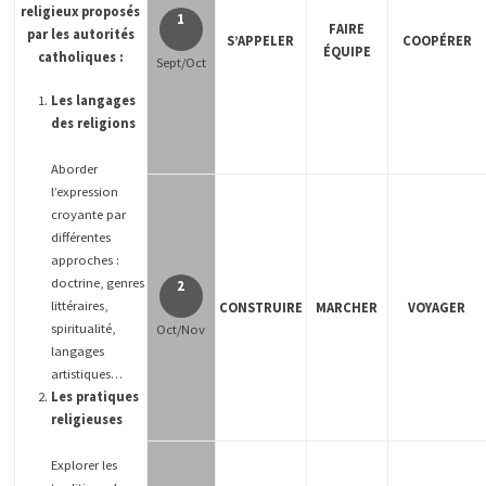
religieux proposés
1
FAIRE
par les autorités
S’APPELER
COOPÉRER
ÉQUIPE
catholiques :
Sept/Oct
Les langages
des religions
Aborder
l’expression
croyante par
différentes
approches :
doctrine, genres
2
littéraires,
CONSTRUIRE
MARCHER
VOYAGER
spiritualité,
Oct/Nov
langages
artistiques…
Les pratiques
religieuses
Explorer les