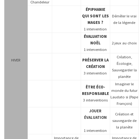
Chandeleur
ÉPIPHANIE
QUI SONT LES
Démêler le vrai
MAGES ?
de la légende
1 intervention
ÉVALUATION
NOËL
2 jeux au choix
1 intervention
Création,
HIVER
PRÉSERVER LA
Écologie,
CRÉATION
Sauvegarder la
3 intervention
planète
Imaginer le
ÊTRE ÉCO-
monde du futur
RESPONSABLE
Laudato si (Pape
3 interventions
François)
JOUER
Création et
ÉVALUATION
sauvegarde de
la planète
1 intervention
Importance de
Importance de