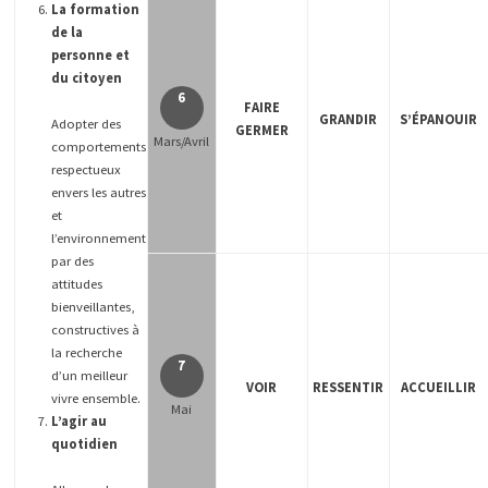
La formation
de la
personne et
du citoyen
6
FAIRE
GRANDIR
S’ÉPANOUIR
Adopter des
GERMER
Mars/Avril
comportements
respectueux
envers les autres
et
l’environnement
par des
attitudes
bienveillantes,
constructives à
la recherche
7
d’un meilleur
VOIR
RESSENTIR
ACCUEILLIR
vivre ensemble.
Mai
L’agir au
quotidien