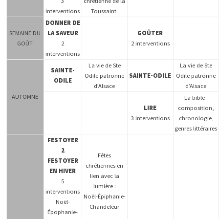
3
chrétienne de la
interventions
Toussaint.
DONNER DE
SEMAINE DU
LA SAVEUR
GOÛTER
GOÛT
2
2 interventions
interventions
La vie de Ste
La vie de Ste
SAINTE-
Odile patronne
SAINTE-ODILE
Odile patronne
ODILE
d’Alsace
d’Alsace
AUTOMNE
La bible :
LIRE
composition,
3 interventions
chronologie,
genres littéraires
FESTOYER
2
Fêtes
FESTOYER
chrétiennes en
EN HIVER
lien avec la
5
lumière :
interventions
Noël-Épiphanie-
Noël-
Chandeleur
Épophanie-