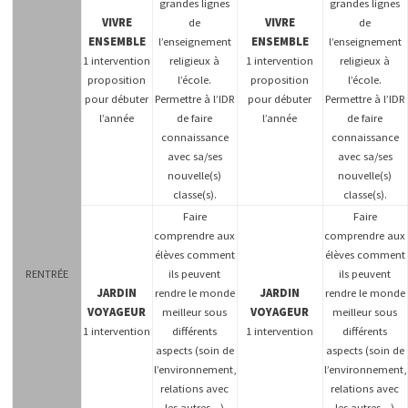
grandes lignes
grandes lignes
VIVRE
de
VIVRE
de
ENSEMBLE
l’enseignement
ENSEMBLE
l’enseignement
1 intervention
religieux à
1 intervention
religieux à
proposition
l’école.
proposition
l’école.
pour débuter
Permettre à l’IDR
pour débuter
Permettre à l’IDR
l’année
de faire
l’année
de faire
connaissance
connaissance
avec sa/ses
avec sa/ses
nouvelle(s)
nouvelle(s)
classe(s).
classe(s).
Faire
Faire
comprendre aux
comprendre aux
élèves comment
élèves comment
RENTRÉE
ils peuvent
ils peuvent
JARDIN
rendre le monde
JARDIN
rendre le monde
VOYAGEUR
meilleur sous
VOYAGEUR
meilleur sous
1 intervention
différents
1 intervention
différents
aspects (soin de
aspects (soin de
l’environnement,
l’environnement,
relations avec
relations avec
les autres…)
les autres…)