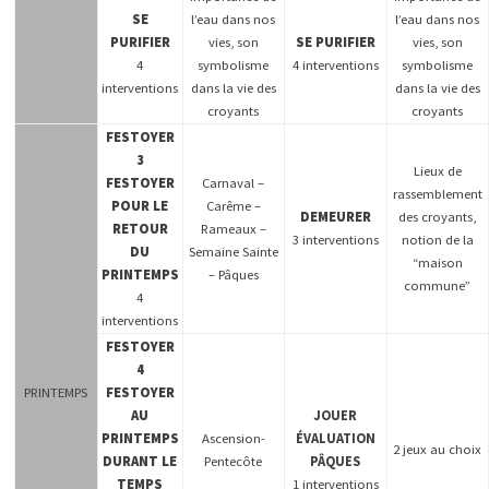
SE
l’eau dans nos
l’eau dans nos
PURIFIER
vies, son
SE PURIFIER
vies, son
4
symbolisme
4 interventions
symbolisme
interventions
dans la vie des
dans la vie des
croyants
croyants
FESTOYER
3
Lieux de
FESTOYER
Carnaval –
rassemblement
POUR LE
Carême –
DEMEURER
des croyants,
RETOUR
Rameaux –
3 interventions
notion de la
DU
Semaine Sainte
“maison
PRINTEMPS
– Pâques
commune”
4
interventions
FESTOYER
4
PRINTEMPS
FESTOYER
AU
JOUER
PRINTEMPS
Ascension-
ÉVALUATION
2 jeux au choix
DURANT LE
Pentecôte
PÂQUES
TEMPS
1 interventions