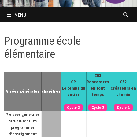
MENU
Programme école
élémentaire
CE1
CP
Rencontres
CE2
Le temps du
en tout
Créateurs en
Visées générales
chapitres
potier
temps
chemin
Cycle 2
Cycle 2
Cycle 2
7 visées générales
structurent les
programmes
d’enseignment