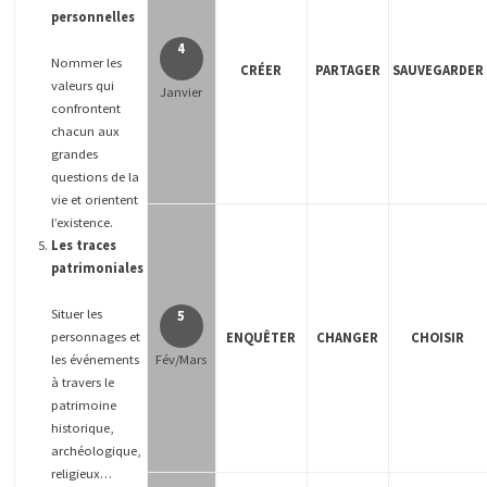
personnelles
4
Nommer les
CRÉER
PARTAGER
SAUVEGARDER
valeurs qui
Janvier
confrontent
chacun aux
grandes
questions de la
vie et orientent
l’existence.
Les traces
patrimoniales
Situer les
5
personnages et
ENQUÊTER
CHANGER
CHOISIR
les événements
Fév/Mars
à travers le
patrimoine
historique,
archéologique,
religieux…