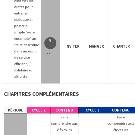
Aller vers les
autres pour
entrer en
dialogue et
passer du
simple “vivre
ensemble” au
8
“faire ensemble”
INVITER
MANGER
CHANTER
dans un esprit
Juin
de service
efficient,
solidaire et
altruiste
CHAPITRES COMPLÉMENTAIRES
PÉRIODE
CYCLE 2
CONTENU
CYCLE 3
CONTENU
Faire
Faire
comprendre aux
comprendre aux
élèves les
élèves les