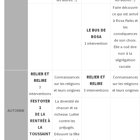
Faire découvrir
ce qui est arrivé
à Rosa Parks et
les
LE BUS DE
conséquences
ROSA
de son choix.
1 intervention
Elle a osé dire
non à la
ségrégation
raciale.
RELIER ET
Connaissances
RELIER ET
Connaissances
RELIRE
sur les religions
RELIRE
sur les religions
3
et leurs origines
3 interventions
et leurs origines
interventions
FESTOYER
La diversité de
1
chacun et sa
AUTOMNE
DE LA
richesse. Lutter
RENTRÉE À
contre les
LA
préjugés.
TOUSSAINT
Déouvrir la fête