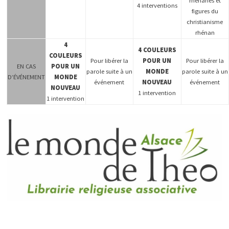
rhénanes et
4 interventions
figures du
christianisme
rhénan
4
4 COULEURS
COULEURS
Pour libérer la
POUR UN
Pour libérer la
EN CAS
POUR UN
parole suite à un
MONDE
parole suite à un
D’ÉVÉNEMENT
MONDE
événement
NOUVEAU
événement
NOUVEAU
1 intervention
1 intervention