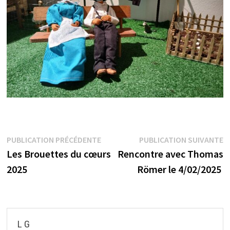
Navigation
Publication
P
PUBLICATION PRÉCÉDENTE
PUBLICATION SUIVANTE
précédente :
s
Les Brouettes du cœurs
Rencontre avec Thomas
de
2025
Römer le 4/02/2025
l’article
L G