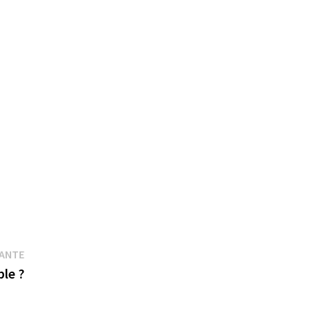
Publication
VANTE
suivante :
le ?