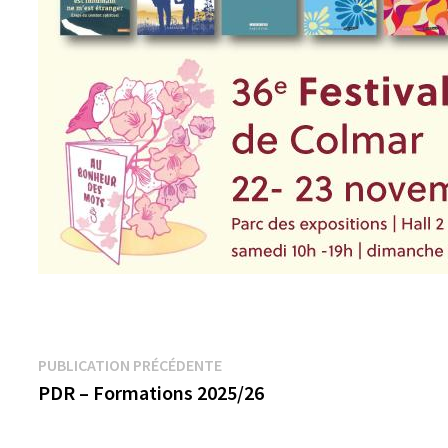
Navigation
Publication
PUBLICATION PRÉCÉDENTE
précédente :
PDR – Formations 2025/26
de
l’article